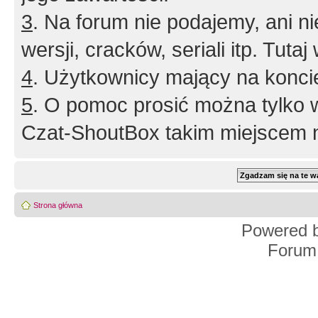
3
. Na forum nie podajemy, ani nie 
wersji, cracków, seriali itp. Tuta
4
. Użytkownicy mający na konci
5
. O pomoc prosić można tylko 
Czat-ShoutBox takim miejscem ni
Strona główna
Powered 
Forum