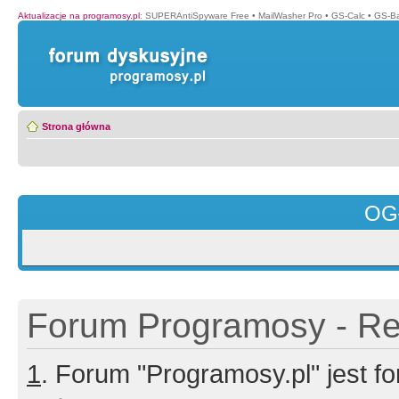
Aktualizacje na programosy.pl
:
SUPERAntiSpyware Free
•
MailWasher Pro
•
GS-Calc
•
GS-B
Strona główna
OG
Forum Programosy - Rej
1
. Forum "Programosy.pl" jest 