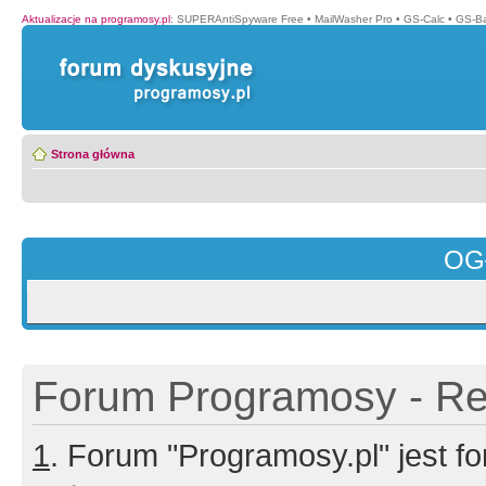
Aktualizacje na programosy.pl
:
SUPERAntiSpyware Free
•
MailWasher Pro
•
GS-Calc
•
GS-B
Strona główna
OG
Forum Programosy - Rej
1
. Forum "Programosy.pl" jest 