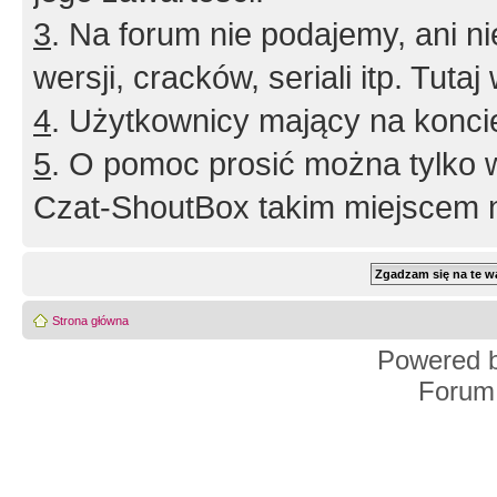
3
. Na forum nie podajemy, ani nie 
wersji, cracków, seriali itp. Tuta
4
. Użytkownicy mający na konci
5
. O pomoc prosić można tylko 
Czat-ShoutBox takim miejscem ni
Strona główna
Powered 
Forum