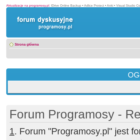
Aktualizacje na programosy.pl
:
IDrive Online Backup
•
Adlice Protect
•
Anki
•
Visual Studio C
Strona główna
OG
Forum Programosy - Rej
1
. Forum "Programosy.pl" jest 