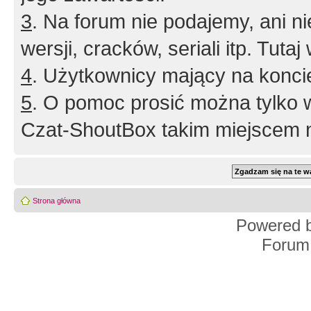
3
. Na forum nie podajemy, ani nie 
wersji, cracków, seriali itp. Tuta
4
. Użytkownicy mający na konci
5
. O pomoc prosić można tylko 
Czat-ShoutBox takim miejscem ni
Strona główna
Powered 
Forum