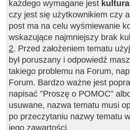
każdego wymagane jest
kultur
czy jest się użytkownikiem czy a
post ma na celu wyśmiewanie ko
wskazujące najmniejszy brak kult
2
. Przed założeniem tematu użyj 
był poruszany i odpowiedź masz 
takiego problemu na Forum, nap
Forum. Bardzo ważne jest popra
napisać "Proszę o POMOC" albo
usuwane, nazwa tematu musi opi
po przeczytaniu nazwy tematu w
jego zawartości.