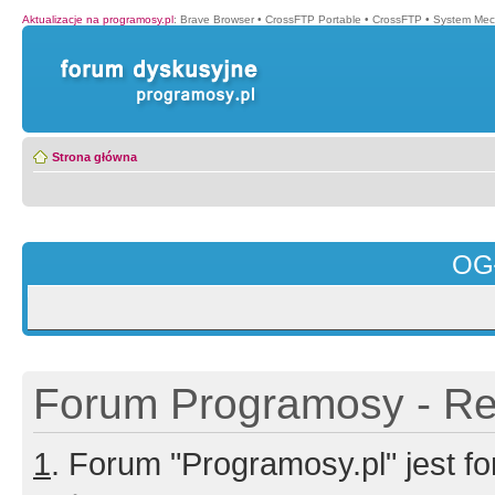
Aktualizacje na programosy.pl
:
Brave Browser
•
CrossFTP Portable
•
CrossFTP
•
System Mec
Strona główna
OG
Forum Programosy - Rej
1
. Forum "Programosy.pl" jest 