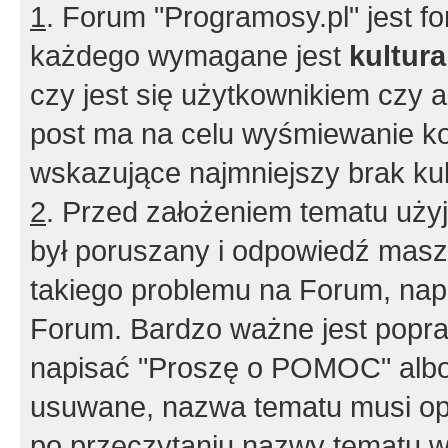
1
. Forum "Programosy.pl" jest 
każdego wymagane jest
kultur
czy jest się użytkownikiem czy a
post ma na celu wyśmiewanie ko
wskazujące najmniejszy brak kult
2
. Przed założeniem tematu użyj 
był poruszany i odpowiedź masz 
takiego problemu na Forum, nap
Forum. Bardzo ważne jest popra
napisać "Proszę o POMOC" albo
usuwane, nazwa tematu musi opi
po przeczytaniu nazwy tematu w