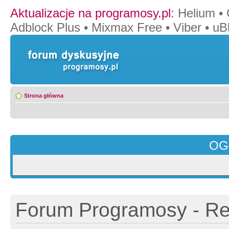
Aktualizacje na programosy.pl
:
Helium
•
Adblock Plus
•
Mixmax Free
•
Viber
•
uB
Strona główna
OG
Forum Programosy - Rej