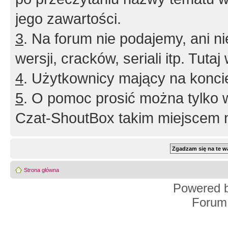
jego zawartości.
3
. Na forum nie podajemy, ani nie 
wersji, cracków, seriali itp. Tuta
4
. Użytkownicy mający na konci
5
. O pomoc prosić można tylko 
Czat-ShoutBox takim miejscem ni
Strona główna
Powered 
Forum