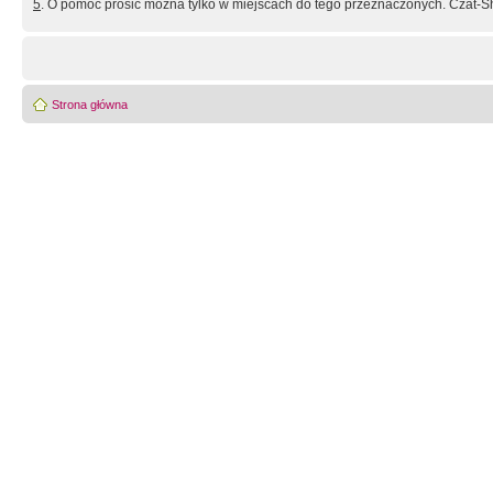
5
. O pomoc prosić można tylko w miejscach do tego przeznaczonych. Czat-Sh
Strona główna