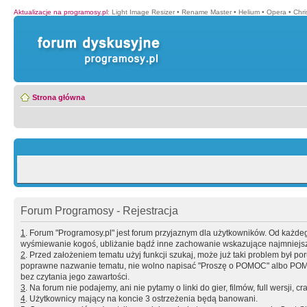
Aktualizacje na programosy.pl
:
Light Image Resizer
•
Rename Master
•
Helium
•
Opera
•
Chr
Strona główna
Forum Programosy - Rejestracja
1
. Forum "Programosy.pl" jest forum przyjaznym dla użytkowników. Od każd
wyśmiewanie kogoś, ubliżanie bądź inne zachowanie wskazujące najmniejszy 
2
. Przed założeniem tematu użyj funkcji szukaj, może już taki problem był 
poprawne nazwanie tematu, nie wolno napisać "Proszę o POMOC" albo POMOC
bez czytania jego zawartości.
3
. Na forum nie podajemy, ani nie pytamy o linki do gier, filmów, full wersji, cr
4
. Użytkownicy mający na koncie 3 ostrzeżenia będą banowani.