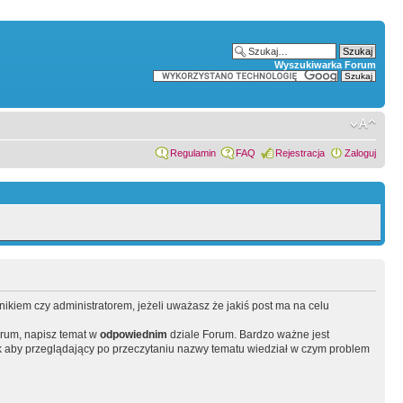
Wyszukiwarka Forum
Regulamin
FAQ
Rejestracja
Zaloguj
wnikiem czy administratorem, jeżeli uważasz że jakiś post ma na celu
orum, napisz temat w
odpowiednim
dziale Forum. Bardzo ważne jest
 aby przeglądający po przeczytaniu nazwy tematu wiedział w czym problem