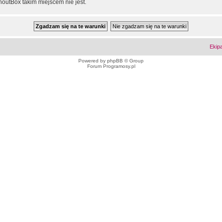
outBox takim miejscem nie jest.
Ekip
Powered by
phpBB
© Group
Forum Programosy.pl