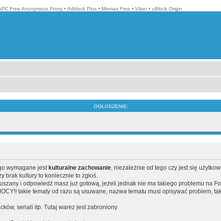
isPC Free Anonymous Proxy
•
Adblock Plus
•
Mixmax Free
•
Viber
•
uBlock Origin
OGŁOSZENIE:
ego wymagane jest
kulturalne zachowanie
, niezależnie od tego czy jest się użytko
brak kultury to koniecznie to zgłoś.
poruszany i odpowiedź masz już gotową, jeżeli jednak nie ma takiego problemu na F
Y!! takie tematy od razu są usuwane, nazwa tematu musi opisywać problem, tak
acków, seriali itp. Tutaj warez jest zabroniony.