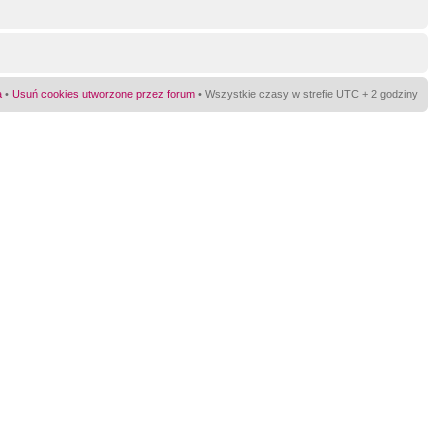
a
•
Usuń cookies utworzone przez forum
• Wszystkie czasy w strefie UTC + 2 godziny