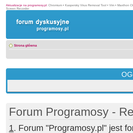
Aktualizacje na programosy.pl
:
Chromium
•
Kaspersky Virus Removal Tool
•
Vim
•
Maxthon Cl
Screen Recorder
Strona główna
OG
Forum Programosy - Rej
1
. Forum "Programosy.pl" jest 