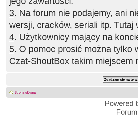
jego zawartości.
3
. Na forum nie podajemy, ani nie 
wersji, cracków, seriali itp. Tuta
4
. Użytkownicy mający na konci
5
. O pomoc prosić można tylko 
Czat-ShoutBox takim miejscem ni
Strona główna
Powered 
Forum