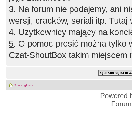
3
. Na forum nie podajemy, ani nie 
wersji, cracków, seriali itp. Tuta
4
. Użytkownicy mający na konci
5
. O pomoc prosić można tylko 
Czat-ShoutBox takim miejscem ni
Strona główna
Powered 
Forum