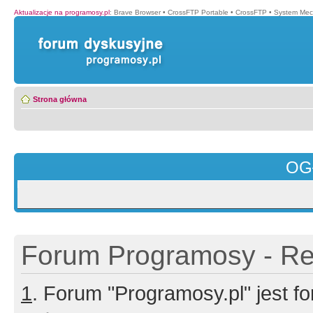
Aktualizacje na programosy.pl
:
Brave Browser
•
CrossFTP Portable
•
CrossFTP
•
System Mec
Strona główna
OG
Forum Programosy - Rej
1
. Forum "Programosy.pl" jest 