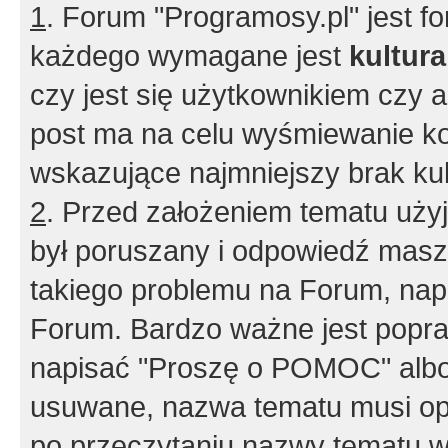
1
. Forum "Programosy.pl" jest 
każdego wymagane jest
kultur
czy jest się użytkownikiem czy a
post ma na celu wyśmiewanie ko
wskazujące najmniejszy brak kult
2
. Przed założeniem tematu użyj 
był poruszany i odpowiedź masz 
takiego problemu na Forum, nap
Forum. Bardzo ważne jest popra
napisać "Proszę o POMOC" albo
usuwane, nazwa tematu musi opi
po przeczytaniu nazwy tematu w