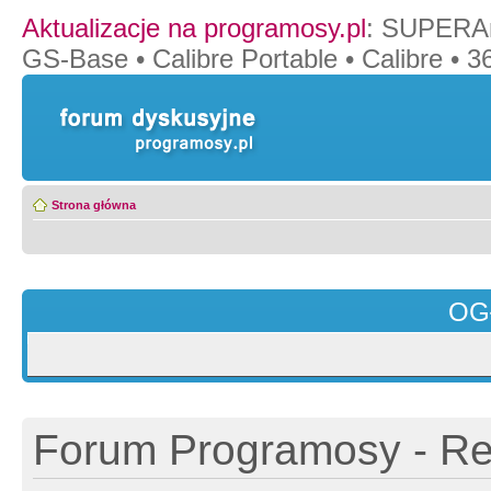
Aktualizacje na programosy.pl
:
SUPERAn
GS-Base
•
Calibre Portable
•
Calibre
•
36
Strona główna
OG
Forum Programosy - Rej