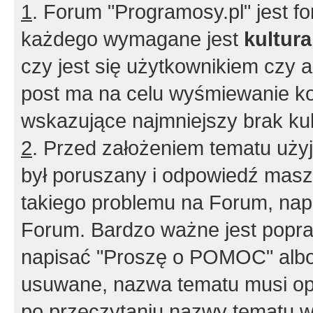
1
. Forum "Programosy.pl" jest 
każdego wymagane jest
kultur
czy jest się użytkownikiem czy a
post ma na celu wyśmiewanie ko
wskazujące najmniejszy brak kult
2
. Przed założeniem tematu użyj 
był poruszany i odpowiedź masz 
takiego problemu na Forum, nap
Forum. Bardzo ważne jest popra
napisać "Proszę o POMOC" albo
usuwane, nazwa tematu musi opi
po przeczytaniu nazwy tematu w