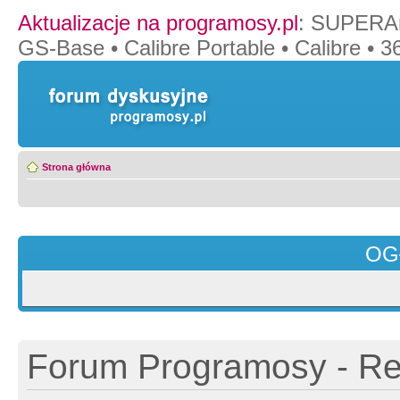
Aktualizacje na programosy.pl
:
SUPERAn
GS-Base
•
Calibre Portable
•
Calibre
•
36
Strona główna
OG
Forum Programosy - Rej