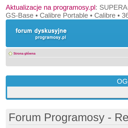
Aktualizacje na programosy.pl
:
SUPERAn
GS-Base
•
Calibre Portable
•
Calibre
•
36
Strona główna
OG
Forum Programosy - Rej