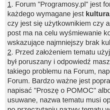
1
. Forum "Programosy.pl" jest 
każdego wymagane jest
kultur
czy jest się użytkownikiem czy a
post ma na celu wyśmiewanie ko
wskazujące najmniejszy brak kult
2
. Przed założeniem tematu użyj 
był poruszany i odpowiedź masz 
takiego problemu na Forum, nap
Forum. Bardzo ważne jest popra
napisać "Proszę o POMOC" albo
usuwane, nazwa tematu musi opi
po przeczytaniu nazwy tematu w