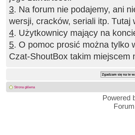
3
. Na forum nie podajemy, ani nie 
wersji, cracków, seriali itp. Tuta
4
. Użytkownicy mający na konci
5
. O pomoc prosić można tylko 
Czat-ShoutBox takim miejscem ni
Strona główna
Powered 
Forum