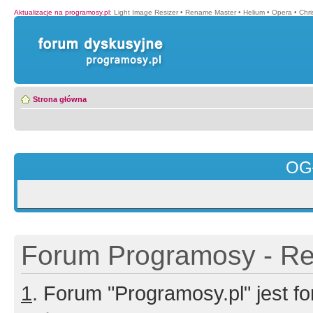
Aktualizacje na programosy.pl
:
Light Image Resizer
•
Rename Master
•
Helium
•
Opera
•
Chr
Strona główna
OG
Forum Programosy - Rej
1
. Forum "Programosy.pl" jest 