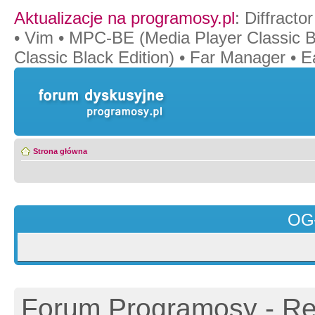
Aktualizacje na programosy.pl
:
Diffractor
•
Vim
•
MPC-BE (Media Player Classic Bl
Classic Black Edition)
•
Far Manager
•
E
Strona główna
OG
Forum Programosy - Rej