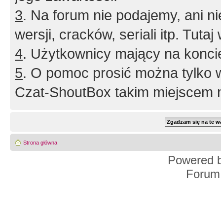
3
. Na forum nie podajemy, ani nie 
wersji, cracków, seriali itp. Tuta
4
. Użytkownicy mający na konci
5
. O pomoc prosić można tylko 
Czat-ShoutBox takim miejscem ni
Strona główna
Powered 
Forum