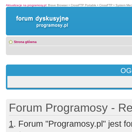
Aktualizacje na programosy.pl
:
Brave Browser
•
CrossFTP Portable
•
CrossFTP
•
System Mec
Strona główna
OG
Forum Programosy - Rej
1
. Forum "Programosy.pl" jest 