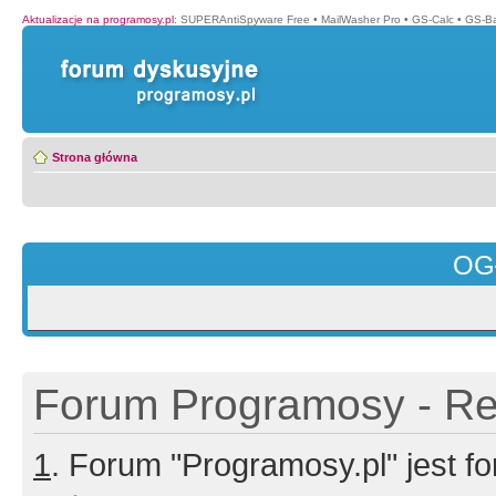
Aktualizacje na programosy.pl
:
SUPERAntiSpyware Free
•
MailWasher Pro
•
GS-Calc
•
GS-B
Strona główna
OG
Forum Programosy - Rej
1
. Forum "Programosy.pl" jest 