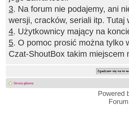
3
. Na forum nie podajemy, ani nie 
wersji, cracków, seriali itp. Tuta
4
. Użytkownicy mający na konci
5
. O pomoc prosić można tylko 
Czat-ShoutBox takim miejscem ni
Strona główna
Powered 
Forum