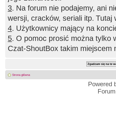
3
. Na forum nie podajemy, ani nie 
wersji, cracków, seriali itp. Tuta
4
. Użytkownicy mający na konci
5
. O pomoc prosić można tylko 
Czat-ShoutBox takim miejscem ni
Strona główna
Powered 
Forum