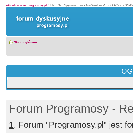
Aktualizacje na programosy.pl
:
SUPERAntiSpyware Free
•
MailWasher Pro
•
GS-Calc
•
GS-B
Strona główna
OG
Forum Programosy - Rej
1
. Forum "Programosy.pl" jest 