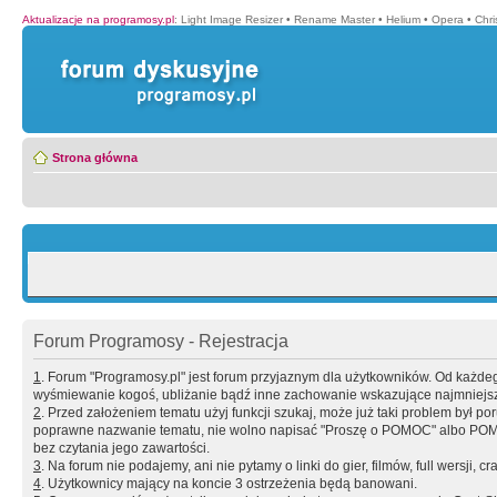
Aktualizacje na programosy.pl
:
Light Image Resizer
•
Rename Master
•
Helium
•
Opera
•
Chr
Strona główna
Forum Programosy - Rejestracja
1
. Forum "Programosy.pl" jest forum przyjaznym dla użytkowników. Od każd
wyśmiewanie kogoś, ubliżanie bądź inne zachowanie wskazujące najmniejszy 
2
. Przed założeniem tematu użyj funkcji szukaj, może już taki problem był 
poprawne nazwanie tematu, nie wolno napisać "Proszę o POMOC" albo POMOC
bez czytania jego zawartości.
3
. Na forum nie podajemy, ani nie pytamy o linki do gier, filmów, full wersji, cr
4
. Użytkownicy mający na koncie 3 ostrzeżenia będą banowani.