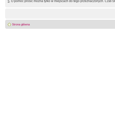
5
. O pomoc prosić można tylko w miejscach do tego przeznaczonych. Czat-Sh
Strona główna