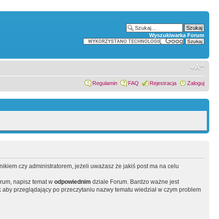
Wyszukiwarka Forum
Regulamin
FAQ
Rejestracja
Zaloguj
wnikiem czy administratorem, jeżeli uważasz że jakiś post ma na celu
orum, napisz temat w
odpowiednim
dziale Forum. Bardzo ważne jest
 aby przeglądający po przeczytaniu nazwy tematu wiedział w czym problem