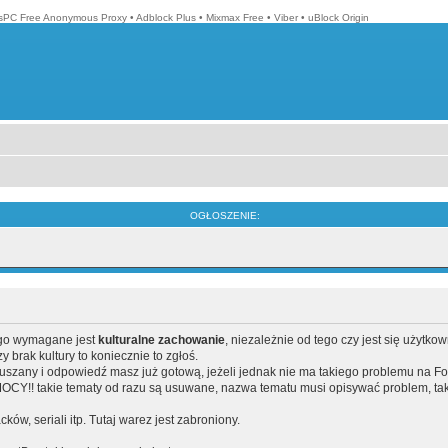
isPC Free Anonymous Proxy
•
Adblock Plus
•
Mixmax Free
•
Viber
•
uBlock Origin
OGŁOSZENIE:
ego wymagane jest
kulturalne zachowanie
, niezależnie od tego czy jest się użytko
brak kultury to koniecznie to zgłoś.
poruszany i odpowiedź masz już gotową, jeżeli jednak nie ma takiego problemu na F
Y!! takie tematy od razu są usuwane, nazwa tematu musi opisywać problem, tak
acków, seriali itp. Tutaj warez jest zabroniony.