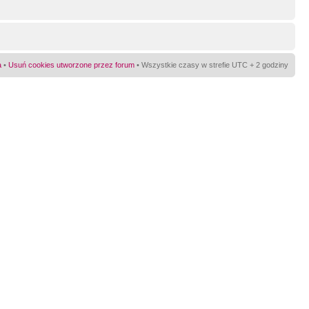
a
•
Usuń cookies utworzone przez forum
• Wszystkie czasy w strefie UTC + 2 godziny