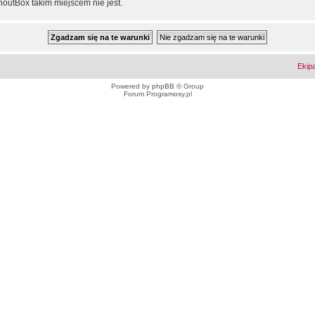
outBox takim miejscem nie jest.
Ekip
Powered by
phpBB
© Group
Forum Programosy.pl