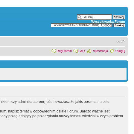
Wyszukiwarka Forum
Regulamin
FAQ
Rejestracja
Zaloguj
wnikiem czy administratorem, jeżeli uważasz że jakiś post ma na celu
orum, napisz temat w
odpowiednim
dziale Forum. Bardzo ważne jest
 aby przeglądający po przeczytaniu nazwy tematu wiedział w czym problem