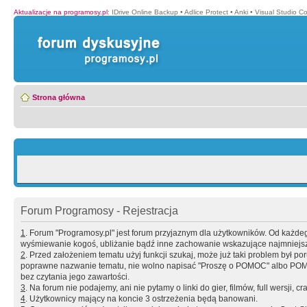
Aktualizacje na programosy.pl
:
IDrive Online Backup
•
Adlice Protect
•
Anki
•
Visual Studio C
Strona główna
Forum Programosy - Rejestracja
1
. Forum "Programosy.pl" jest forum przyjaznym dla użytkowników. Od każd
wyśmiewanie kogoś, ubliżanie bądź inne zachowanie wskazujące najmniejszy 
2
. Przed założeniem tematu użyj funkcji szukaj, może już taki problem był 
poprawne nazwanie tematu, nie wolno napisać "Proszę o POMOC" albo POMOC
bez czytania jego zawartości.
3
. Na forum nie podajemy, ani nie pytamy o linki do gier, filmów, full wersji, cr
4
. Użytkownicy mający na koncie 3 ostrzeżenia będą banowani.