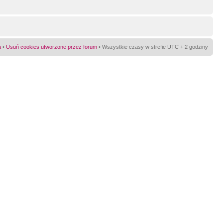
a
•
Usuń cookies utworzone przez forum
• Wszystkie czasy w strefie UTC + 2 godziny