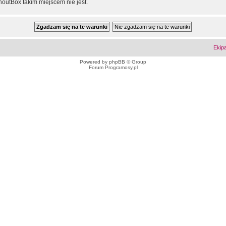
outBox takim miejscem nie jest.
Ekip
Powered by
phpBB
© Group
Forum Programosy.pl