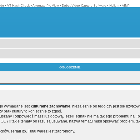
ode
•
VT Hash Check
•
Alternate Pic View
•
Debut Video Capture Software
•
Helium
•
AIMP
OGŁOSZENIE:
ego wymagane jest
kulturalne zachowanie
, niezależnie od tego czy jest się użytko
brak kultury to koniecznie to zgłoś.
poruszany i odpowiedź masz już gotową, jeżeli jednak nie ma takiego problemu na F
Y!! takie tematy od razu są usuwane, nazwa tematu musi opisywać problem, tak
acków, seriali itp. Tutaj warez jest zabroniony.