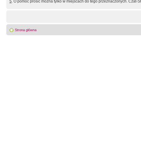
5
. O pomoc prosić można tylko w miejscach do tego przeznaczonych. Czat-Sh
Strona główna