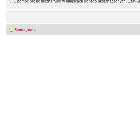
5
. O pomoc prosić można tylko w miejscach do tego przeznaczonych. Czat-Sh
Strona główna