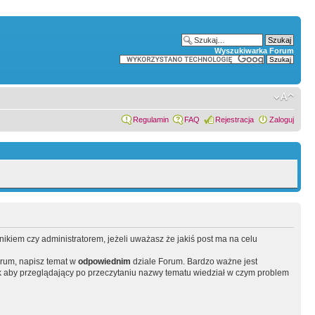
Wyszukiwarka Forum
Regulamin
FAQ
Rejestracja
Zaloguj
wnikiem czy administratorem, jeżeli uważasz że jakiś post ma na celu
orum, napisz temat w
odpowiednim
dziale Forum. Bardzo ważne jest
 aby przeglądający po przeczytaniu nazwy tematu wiedział w czym problem