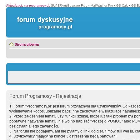
Aktualizacje na programosy.pl
:
SUPERAntiSpyware Free
•
MailWasher Pro
•
GS-Calc
•
GS-B
Strona główna
Forum Programosy - Rejestracja
1
. Forum "Programosy.pl" jest forum przyjaznym dla użytkowników. Od każd
wyśmiewanie kogoś, ubliżanie bądź inne zachowanie wskazujące najmniejszy 
2
. Przed założeniem tematu użyj funkcji szukaj, może już taki problem był 
poprawne nazwanie tematu, nie wolno napisać "Proszę o POMOC" albo POMOC
bez czytania jego zawartości.
3
. Na forum nie podajemy, ani nie pytamy o linki do gier, filmów, full wersji, cr
4
. Użytkownicy mający na koncie 3 ostrzeżenia będą banowani.