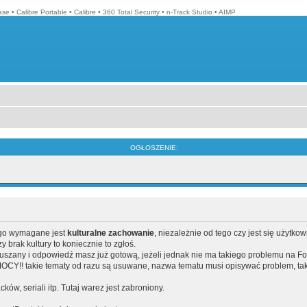
ase
•
Calibre Portable
•
Calibre
•
360 Total Security
•
n-Track Studio
•
AIMP
OGŁOSZENIE:
ego wymagane jest
kulturalne zachowanie
, niezależnie od tego czy jest się użytko
brak kultury to koniecznie to zgłoś.
poruszany i odpowiedź masz już gotową, jeżeli jednak nie ma takiego problemu na F
Y!! takie tematy od razu są usuwane, nazwa tematu musi opisywać problem, tak
acków, seriali itp. Tutaj warez jest zabroniony.