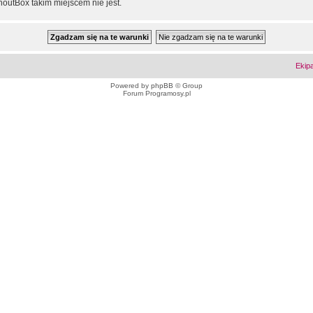
outBox takim miejscem nie jest.
Ekip
Powered by
phpBB
© Group
Forum Programosy.pl