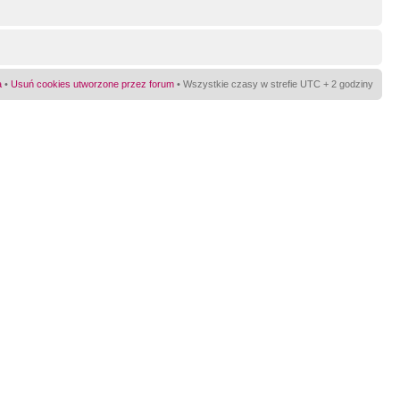
a
•
Usuń cookies utworzone przez forum
• Wszystkie czasy w strefie UTC + 2 godziny