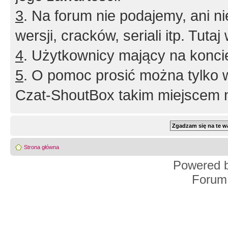
3
. Na forum nie podajemy, ani nie 
wersji, cracków, seriali itp. Tuta
4
. Użytkownicy mający na konci
5
. O pomoc prosić można tylko 
Czat-ShoutBox takim miejscem ni
Strona główna
Powered 
Forum