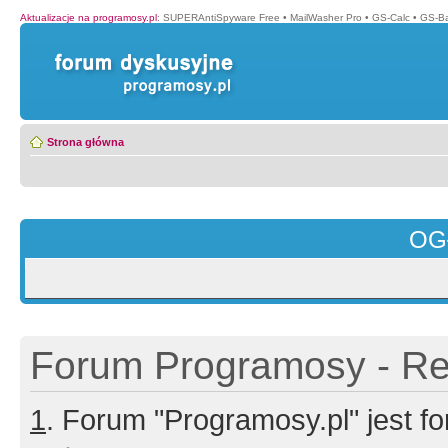
Aktualizacje na programosy.pl
:
SUPERAntiSpyware Free
•
MailWasher Pro
•
GS-Calc
•
GS-B
Strona główna
OG
Forum Programosy - Rej
1
. Forum "Programosy.pl" jest 