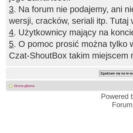
3
. Na forum nie podajemy, ani nie 
wersji, cracków, seriali itp. Tuta
4
. Użytkownicy mający na konci
5
. O pomoc prosić można tylko 
Czat-ShoutBox takim miejscem ni
Strona główna
Powered 
Forum