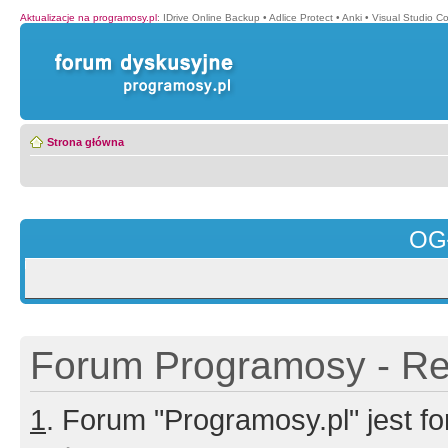
Aktualizacje na programosy.pl
:
IDrive Online Backup
•
Adlice Protect
•
Anki
•
Visual Studio C
Strona główna
OG
Forum Programosy - Rej
1
. Forum "Programosy.pl" jest 