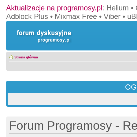
Aktualizacje na programosy.pl
:
Helium
•
Adblock Plus
•
Mixmax Free
•
Viber
•
uB
Strona główna
OG
Forum Programosy - Rej