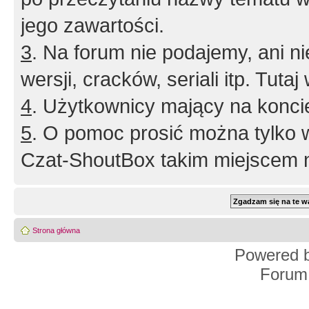
jego zawartości.
3
. Na forum nie podajemy, ani nie 
wersji, cracków, seriali itp. Tuta
4
. Użytkownicy mający na konci
5
. O pomoc prosić można tylko 
Czat-ShoutBox takim miejscem ni
Strona główna
Powered 
Forum