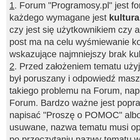
1
. Forum "Programosy.pl" jest 
każdego wymagane jest
kultur
czy jest się użytkownikiem czy a
post ma na celu wyśmiewanie ko
wskazujące najmniejszy brak kult
2
. Przed założeniem tematu użyj 
był poruszany i odpowiedź masz 
takiego problemu na Forum, nap
Forum. Bardzo ważne jest popra
napisać "Proszę o POMOC" albo
usuwane, nazwa tematu musi opi
po przeczytaniu nazwy tematu w