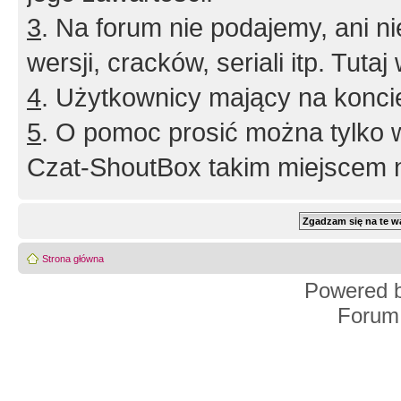
3
. Na forum nie podajemy, ani nie 
wersji, cracków, seriali itp. Tuta
4
. Użytkownicy mający na konci
5
. O pomoc prosić można tylko 
Czat-ShoutBox takim miejscem ni
Strona główna
Powered 
Forum