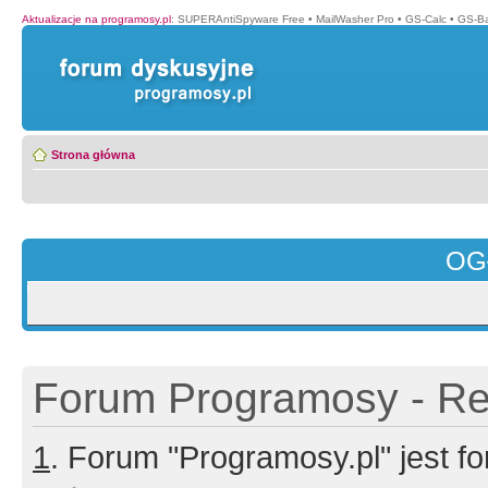
Aktualizacje na programosy.pl
:
SUPERAntiSpyware Free
•
MailWasher Pro
•
GS-Calc
•
GS-B
Strona główna
OG
Forum Programosy - Rej
1
. Forum "Programosy.pl" jest 