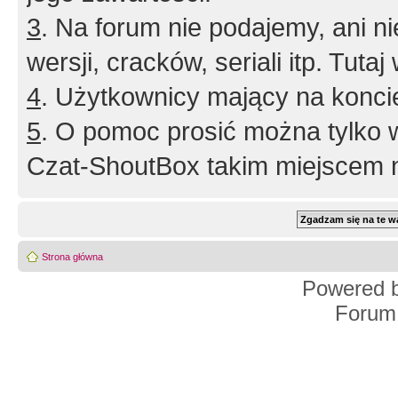
3
. Na forum nie podajemy, ani nie 
wersji, cracków, seriali itp. Tuta
4
. Użytkownicy mający na konci
5
. O pomoc prosić można tylko 
Czat-ShoutBox takim miejscem ni
Strona główna
Powered 
Forum