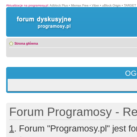
Aktualizacje na programosy.pl
:
Adblock Plus
•
Mixmax Free
•
Viber
•
uBlock Origin
•
TARGET 
Strona główna
OG
Forum Programosy - Rej
1
. Forum "Programosy.pl" jest 