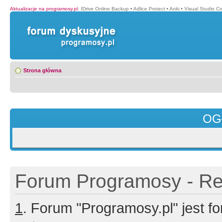
Aktualizacje na programosy.pl
:
IDrive Online Backup
•
Adlice Protect
•
Anki
•
Visual Studio C
Strona główna
OG
Forum Programosy - Rej
1
. Forum "Programosy.pl" jest 