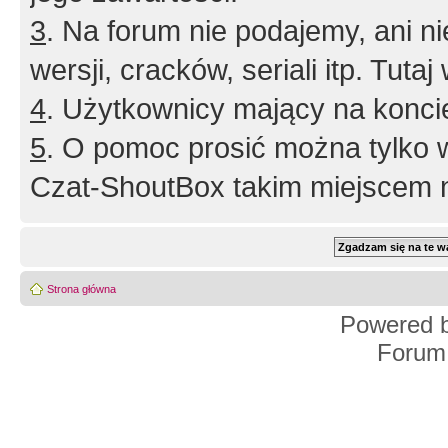
3
. Na forum nie podajemy, ani nie 
wersji, cracków, seriali itp. Tuta
4
. Użytkownicy mający na konci
5
. O pomoc prosić można tylko 
Czat-ShoutBox takim miejscem ni
Strona główna
Powered 
Forum