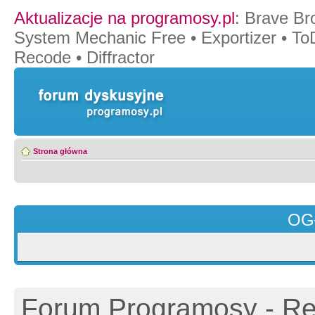
Aktualizacje na programosy.pl
:
Brave Br
System Mechanic Free
•
Exportizer
•
To
Recode
•
Diffractor
Strona główna
OG
Forum Programosy - Rej