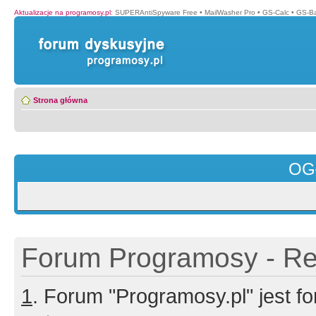
Aktualizacje na programosy.pl
:
SUPERAntiSpyware Free
•
MailWasher Pro
•
GS-Calc
•
GS-B
Strona główna
OG
Forum Programosy - Rej
1
. Forum "Programosy.pl" jest 