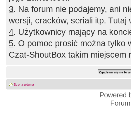
3
. Na forum nie podajemy, ani nie 
wersji, cracków, seriali itp. Tuta
4
. Użytkownicy mający na konci
5
. O pomoc prosić można tylko 
Czat-ShoutBox takim miejscem ni
Strona główna
Powered 
Forum