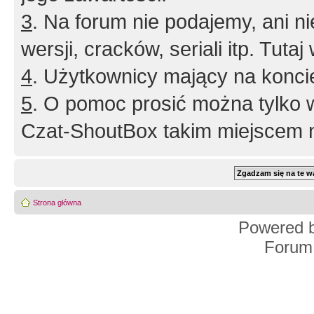
3
. Na forum nie podajemy, ani nie 
wersji, cracków, seriali itp. Tuta
4
. Użytkownicy mający na konci
5
. O pomoc prosić można tylko 
Czat-ShoutBox takim miejscem ni
Strona główna
Powered 
Forum