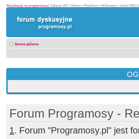
Aktualizacje na programosy.pl
:
Faktura VAT
•
Helium
•
PhpStorm
•
ReSharper
•
IntelliJ IDEA
Strona główna
OG
Forum Programosy - Rej
1
. Forum "Programosy.pl" jest 