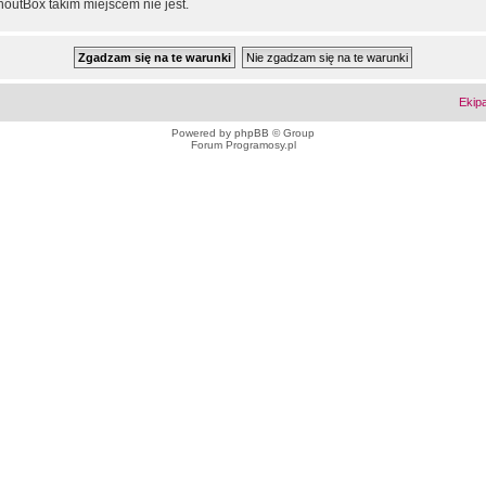
outBox takim miejscem nie jest.
Ekip
Powered by
phpBB
© Group
Forum Programosy.pl