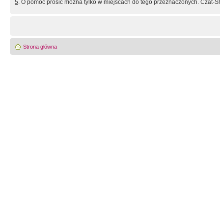
5
. O pomoc prosić można tylko w miejscach do tego przeznaczonych. Czat-Sh
Strona główna