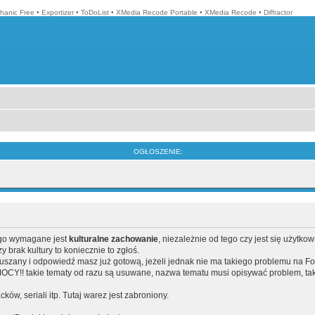
hanic Free
•
Exportizer
•
ToDoList
•
XMedia Recode Portable
•
XMedia Recode
•
Diffractor
OGŁOSZENIE:
ego wymagane jest
kulturalne zachowanie
, niezależnie od tego czy jest się użytko
brak kultury to koniecznie to zgłoś.
poruszany i odpowiedź masz już gotową, jeżeli jednak nie ma takiego problemu na F
Y!! takie tematy od razu są usuwane, nazwa tematu musi opisywać problem, tak
acków, seriali itp. Tutaj warez jest zabroniony.