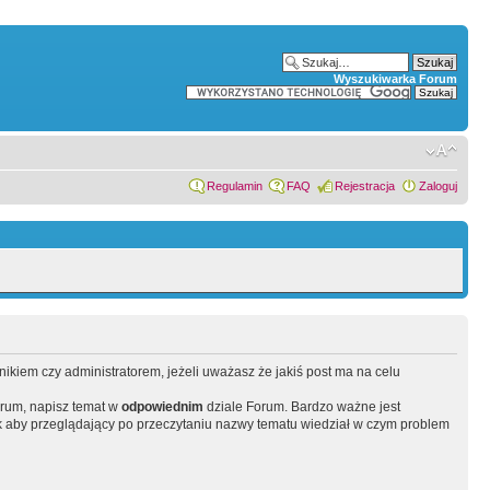
Wyszukiwarka Forum
Regulamin
FAQ
Rejestracja
Zaloguj
wnikiem czy administratorem, jeżeli uważasz że jakiś post ma na celu
orum, napisz temat w
odpowiednim
dziale Forum. Bardzo ważne jest
 aby przeglądający po przeczytaniu nazwy tematu wiedział w czym problem