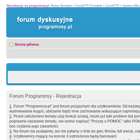
Aktualizacje na programosy.pl
:
Brave Browser
•
CrossFTP Portable
•
CrossFTP
•
System Mec
Strona główna
Forum Programosy - Rejestracja
1
. Forum "Programosy.pl" jest forum przyjaznym dla użytkowników. Od każd
wyśmiewanie kogoś, ubliżanie bądź inne zachowanie wskazujące najmniejszy 
2
. Przed założeniem tematu użyj funkcji szukaj, może już taki problem był 
poprawne nazwanie tematu, nie wolno napisać "Proszę o POMOC" albo POMOC
bez czytania jego zawartości.
3
. Na forum nie podajemy, ani nie pytamy o linki do gier, filmów, full wersji, cr
4
. Użytkownicy mający na koncie 3 ostrzeżenia będą banowani.