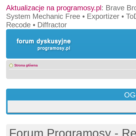
Aktualizacje na programosy.pl
:
Brave Br
System Mechanic Free
•
Exportizer
•
To
Recode
•
Diffractor
Strona główna
OG
Forum Programosy - Rej