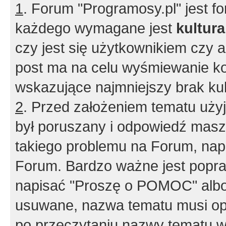
1
. Forum "Programosy.pl" jest 
każdego wymagane jest
kultur
czy jest się użytkownikiem czy a
post ma na celu wyśmiewanie ko
wskazujące najmniejszy brak kult
2
. Przed założeniem tematu użyj 
był poruszany i odpowiedź masz 
takiego problemu na Forum, nap
Forum. Bardzo ważne jest popra
napisać "Proszę o POMOC" albo
usuwane, nazwa tematu musi opi
po przeczytaniu nazwy tematu w