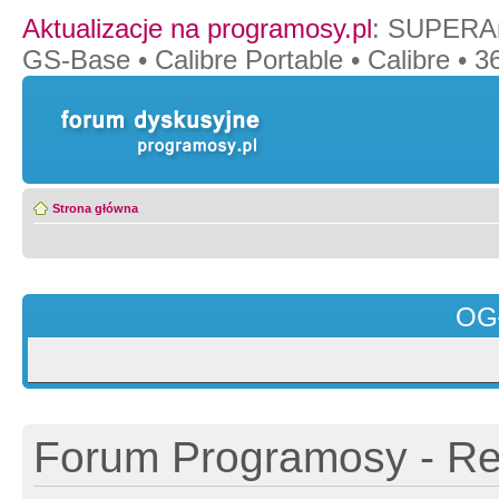
Aktualizacje na programosy.pl
:
SUPERAn
GS-Base
•
Calibre Portable
•
Calibre
•
36
Strona główna
OG
Forum Programosy - Rej