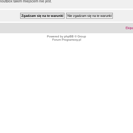
outBox takim miejscem nie jest.
Ekip
Powered by
phpBB
© Group
Forum Programosy.pl