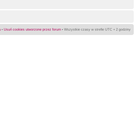
a
•
Usuń cookies utworzone przez forum
• Wszystkie czasy w strefie UTC + 2 godziny