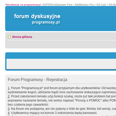
Aktualizacje na programosy.pl
:
SUPERAntiSpyware Free
•
MailWasher Pro
•
GS-Calc
•
GS-B
Strona główna
Forum Programosy - Rejestracja
1
. Forum "Programosy.pl" jest forum przyjaznym dla użytkowników. Od każd
wyśmiewanie kogoś, ubliżanie bądź inne zachowanie wskazujące najmniejszy 
2
. Przed założeniem tematu użyj funkcji szukaj, może już taki problem był 
poprawne nazwanie tematu, nie wolno napisać "Proszę o POMOC" albo POMOC
bez czytania jego zawartości.
3
. Na forum nie podajemy, ani nie pytamy o linki do gier, filmów, full wersji, cr
4
. Użytkownicy mający na koncie 3 ostrzeżenia będą banowani.