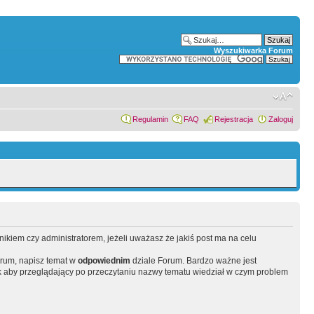
Wyszukiwarka Forum
Regulamin
FAQ
Rejestracja
Zaloguj
wnikiem czy administratorem, jeżeli uważasz że jakiś post ma na celu
orum, napisz temat w
odpowiednim
dziale Forum. Bardzo ważne jest
 aby przeglądający po przeczytaniu nazwy tematu wiedział w czym problem