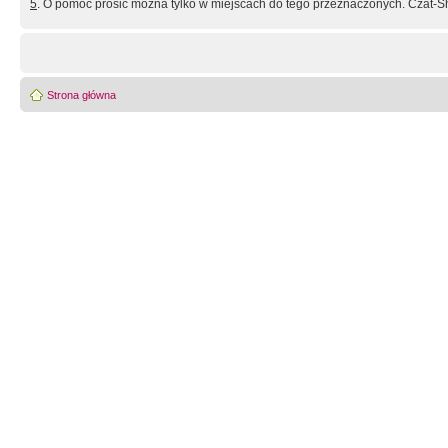
5
. O pomoc prosić można tylko w miejscach do tego przeznaczonych. Czat-Sh
Strona główna