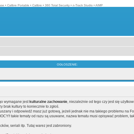
ase
•
Calibre Portable
•
Calibre
•
360 Total Security
•
n-Track Studio
•
AIMP
OGŁOSZENIE:
ego wymagane jest
kulturalne zachowanie
, niezależnie od tego czy jest się użytko
brak kultury to koniecznie to zgłoś.
poruszany i odpowiedź masz już gotową, jeżeli jednak nie ma takiego problemu na F
Y!! takie tematy od razu są usuwane, nazwa tematu musi opisywać problem, tak
acków, seriali itp. Tutaj warez jest zabroniony.