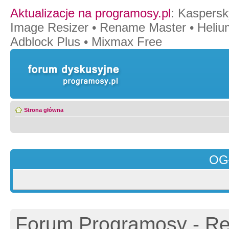
Aktualizacje na programosy.pl
:
Kaspersk
Image Resizer
•
Rename Master
•
Heliu
Adblock Plus
•
Mixmax Free
Strona główna
OG
Forum Programosy - Rej