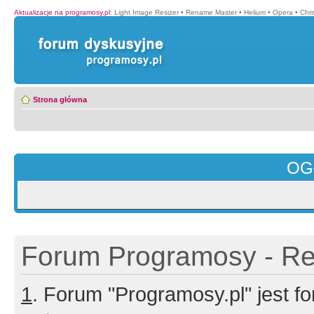
Aktualizacje na programosy.pl
:
Light Image Resizer
•
Rename Master
•
Helium
•
Opera
•
Chr
Strona główna
OG
Forum Programosy - Rej
1
. Forum "Programosy.pl" jest 