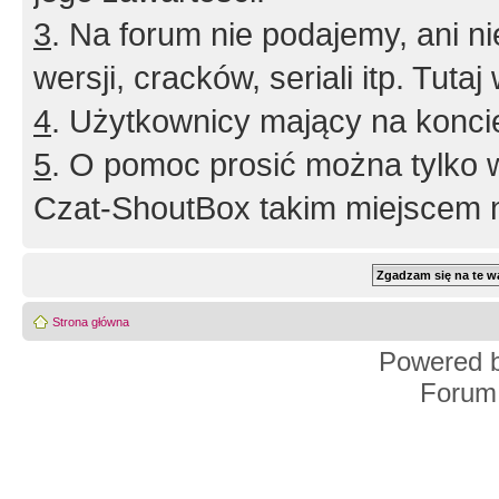
3
. Na forum nie podajemy, ani nie 
wersji, cracków, seriali itp. Tuta
4
. Użytkownicy mający na konci
5
. O pomoc prosić można tylko 
Czat-ShoutBox takim miejscem ni
Strona główna
Powered 
Forum