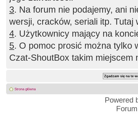
3
. Na forum nie podajemy, ani nie 
wersji, cracków, seriali itp. Tuta
4
. Użytkownicy mający na konci
5
. O pomoc prosić można tylko 
Czat-ShoutBox takim miejscem ni
Strona główna
Powered 
Forum