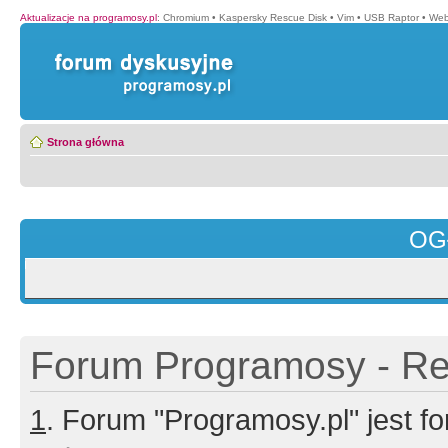
Aktualizacje na programosy.pl
:
Chromium
•
Kaspersky Rescue Disk
•
Vim
•
USB Raptor
•
Web
Strona główna
OG
Forum Programosy - Rej
1
. Forum "Programosy.pl" jest 