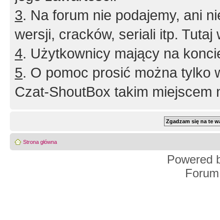
3
. Na forum nie podajemy, ani nie 
wersji, cracków, seriali itp. Tuta
4
. Użytkownicy mający na konci
5
. O pomoc prosić można tylko 
Czat-ShoutBox takim miejscem ni
Strona główna
Powered 
Forum