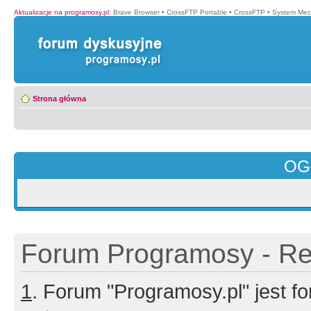
Aktualizacje na programosy.pl
:
Brave Browser
•
CrossFTP Portable
•
CrossFTP
•
System Mec
Strona główna
OG
Forum Programosy - Rej
1
. Forum "Programosy.pl" jest 