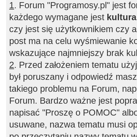
1
. Forum "Programosy.pl" jest 
każdego wymagane jest
kultur
czy jest się użytkownikiem czy a
post ma na celu wyśmiewanie ko
wskazujące najmniejszy brak kult
2
. Przed założeniem tematu użyj 
był poruszany i odpowiedź masz 
takiego problemu na Forum, nap
Forum. Bardzo ważne jest popra
napisać "Proszę o POMOC" albo
usuwane, nazwa tematu musi opi
po przeczytaniu nazwy tematu w