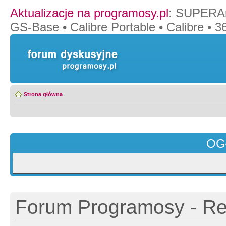
Aktualizacje na programosy.pl
:
SUPERAn
GS-Base
•
Calibre Portable
•
Calibre
•
36
Strona główna
OG
Forum Programosy - Rej