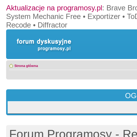
Aktualizacje na programosy.pl
:
Brave Br
System Mechanic Free
•
Exportizer
•
To
Recode
•
Diffractor
Strona główna
OG
Forum Programosy - Rej