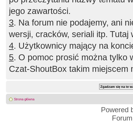
jego zawartości.
3
. Na forum nie podajemy, ani nie 
wersji, cracków, seriali itp. Tuta
4
. Użytkownicy mający na konci
5
. O pomoc prosić można tylko 
Czat-ShoutBox takim miejscem ni
Strona główna
Powered 
Forum