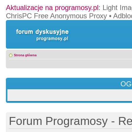
Aktualizacje na programosy.pl
:
Light Ima
ChrisPC Free Anonymous Proxy
•
Adblo
Strona główna
OG
Forum Programosy - Rej