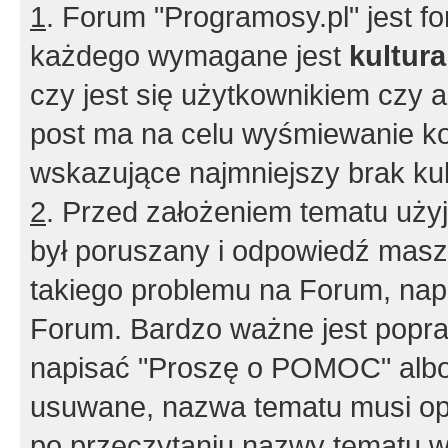
1
. Forum "Programosy.pl" jest 
każdego wymagane jest
kultur
czy jest się użytkownikiem czy a
post ma na celu wyśmiewanie ko
wskazujące najmniejszy brak kult
2
. Przed założeniem tematu użyj 
był poruszany i odpowiedź masz 
takiego problemu na Forum, nap
Forum. Bardzo ważne jest popra
napisać "Proszę o POMOC" albo
usuwane, nazwa tematu musi opi
po przeczytaniu nazwy tematu w