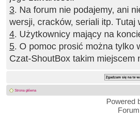
3
. Na forum nie podajemy, ani nie 
wersji, cracków, seriali itp. Tuta
4
. Użytkownicy mający na konci
5
. O pomoc prosić można tylko 
Czat-ShoutBox takim miejscem ni
Strona główna
Powered 
Forum