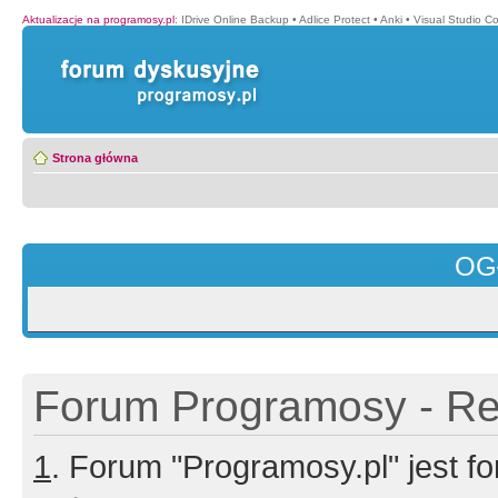
Aktualizacje na programosy.pl
:
IDrive Online Backup
•
Adlice Protect
•
Anki
•
Visual Studio C
Strona główna
OG
Forum Programosy - Rej
1
. Forum "Programosy.pl" jest 