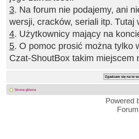
3
. Na forum nie podajemy, ani nie 
wersji, cracków, seriali itp. Tuta
4
. Użytkownicy mający na konci
5
. O pomoc prosić można tylko 
Czat-ShoutBox takim miejscem ni
Strona główna
Powered 
Forum