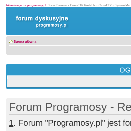
Aktualizacje na programosy.pl
:
Brave Browser
•
CrossFTP Portable
•
CrossFTP
•
System Mec
Strona główna
OG
Forum Programosy - Rej
1
. Forum "Programosy.pl" jest 