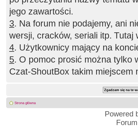
jego zawartości.
3
. Na forum nie podajemy, ani nie 
wersji, cracków, seriali itp. Tuta
4
. Użytkownicy mający na konci
5
. O pomoc prosić można tylko 
Czat-ShoutBox takim miejscem ni
Strona główna
Powered 
Forum