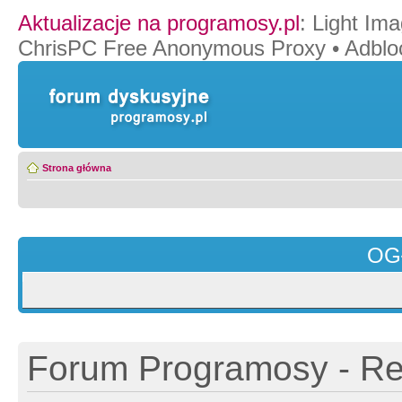
Aktualizacje na programosy.pl
:
Light Ima
ChrisPC Free Anonymous Proxy
•
Adblo
Strona główna
OG
Forum Programosy - Rej