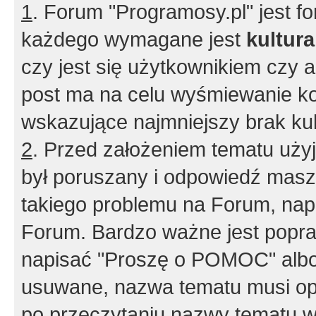
1
. Forum "Programosy.pl" jest 
każdego wymagane jest
kultur
czy jest się użytkownikiem czy a
post ma na celu wyśmiewanie ko
wskazujące najmniejszy brak kult
2
. Przed założeniem tematu użyj 
był poruszany i odpowiedź masz 
takiego problemu na Forum, nap
Forum. Bardzo ważne jest popra
napisać "Proszę o POMOC" albo
usuwane, nazwa tematu musi opi
po przeczytaniu nazwy tematu w