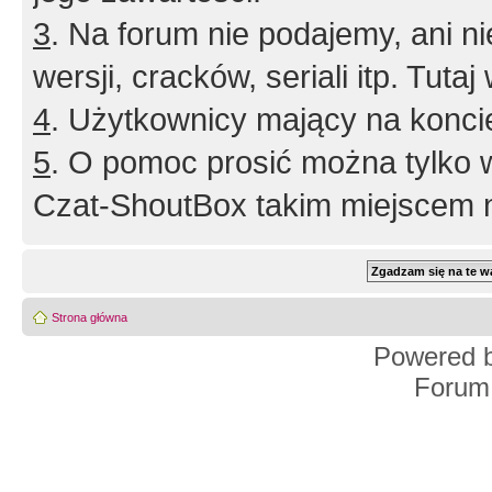
3
. Na forum nie podajemy, ani nie 
wersji, cracków, seriali itp. Tuta
4
. Użytkownicy mający na konci
5
. O pomoc prosić można tylko 
Czat-ShoutBox takim miejscem ni
Strona główna
Powered 
Forum