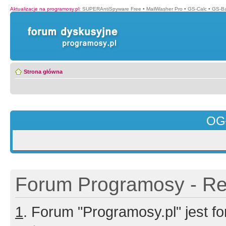
Aktualizacje na programosy.pl
:
SUPERAntiSpyware Free
•
MailWasher Pro
•
GS-Calc
•
GS-B
Strona główna
OG
Forum Programosy - Rej
1
. Forum "Programosy.pl" jest 