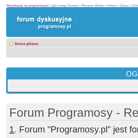
Aktualizacje na programosy.pl
:
Light Image Resizer
•
Rename Master
•
Helium
•
Opera
•
Chr
Strona główna
OG
Forum Programosy - Rej
1
. Forum "Programosy.pl" jest 