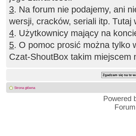
3
. Na forum nie podajemy, ani nie 
wersji, cracków, seriali itp. Tuta
4
. Użytkownicy mający na konci
5
. O pomoc prosić można tylko 
Czat-ShoutBox takim miejscem ni
Strona główna
Powered 
Forum