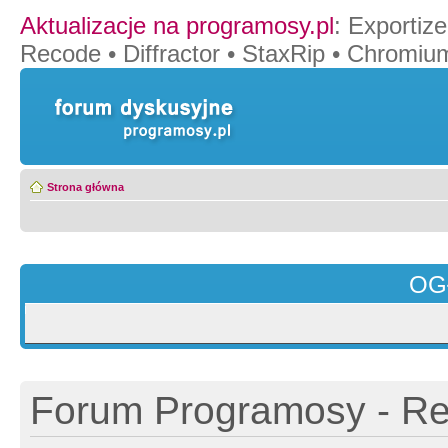
Aktualizacje na programosy.pl
:
Exportize
Recode
•
Diffractor
•
StaxRip
•
Chromiu
Strona główna
OG
Forum Programosy - Rej