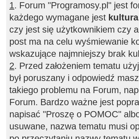
1
. Forum "Programosy.pl" jest 
każdego wymagane jest
kultur
czy jest się użytkownikiem czy a
post ma na celu wyśmiewanie ko
wskazujące najmniejszy brak kult
2
. Przed założeniem tematu użyj 
był poruszany i odpowiedź masz 
takiego problemu na Forum, nap
Forum. Bardzo ważne jest popra
napisać "Proszę o POMOC" albo
usuwane, nazwa tematu musi opi
po przeczytaniu nazwy tematu w