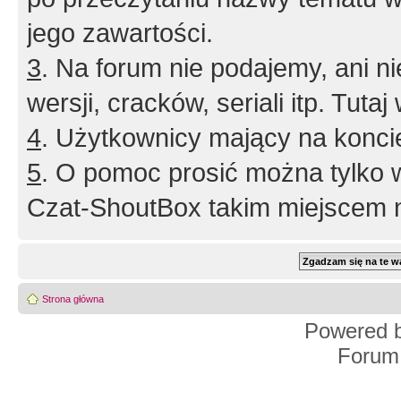
jego zawartości.
3
. Na forum nie podajemy, ani nie 
wersji, cracków, seriali itp. Tuta
4
. Użytkownicy mający na konci
5
. O pomoc prosić można tylko 
Czat-ShoutBox takim miejscem ni
Strona główna
Powered 
Forum