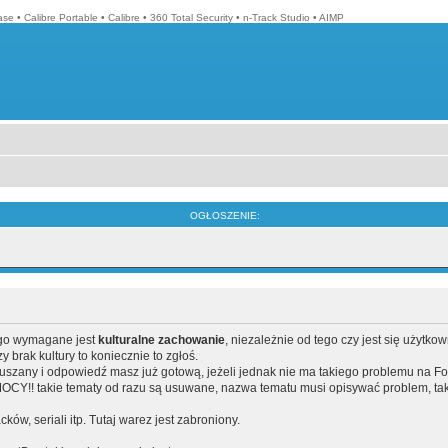
ase
•
Calibre Portable
•
Calibre
•
360 Total Security
•
n-Track Studio
•
AIMP
OGŁOSZENIE:
ego wymagane jest
kulturalne zachowanie
, niezależnie od tego czy jest się użytko
brak kultury to koniecznie to zgłoś.
poruszany i odpowiedź masz już gotową, jeżeli jednak nie ma takiego problemu na F
Y!! takie tematy od razu są usuwane, nazwa tematu musi opisywać problem, tak
acków, seriali itp. Tutaj warez jest zabroniony.