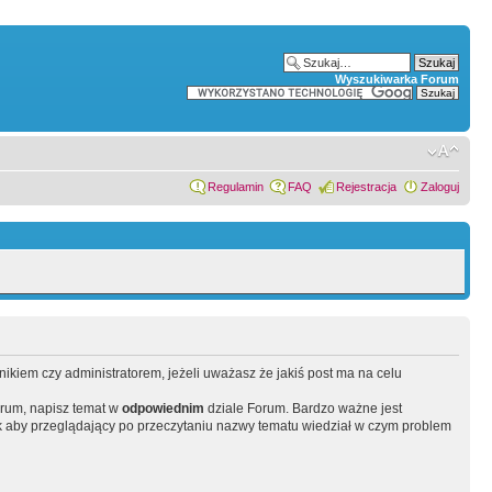
Wyszukiwarka Forum
Regulamin
FAQ
Rejestracja
Zaloguj
wnikiem czy administratorem, jeżeli uważasz że jakiś post ma na celu
orum, napisz temat w
odpowiednim
dziale Forum. Bardzo ważne jest
 aby przeglądający po przeczytaniu nazwy tematu wiedział w czym problem