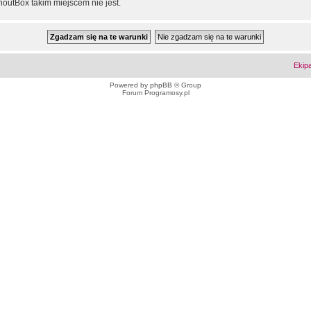
outBox takim miejscem nie jest.
Ekip
Powered by
phpBB
© Group
Forum Programosy.pl