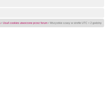
a
•
Usuń cookies utworzone przez forum
• Wszystkie czasy w strefie UTC + 2 godziny