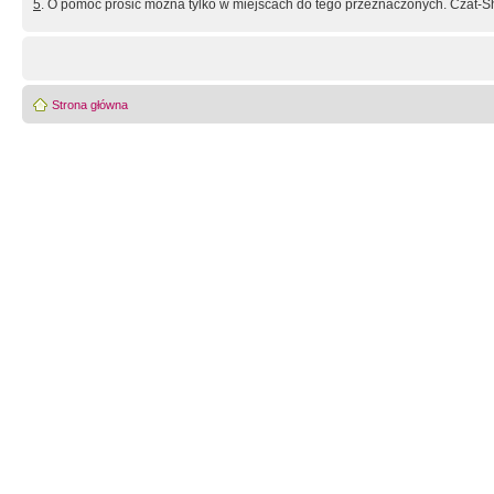
5
. O pomoc prosić można tylko w miejscach do tego przeznaczonych. Czat-Sh
Strona główna