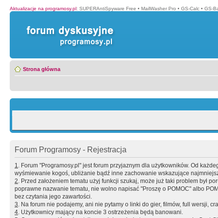
Aktualizacje na programosy.pl
:
SUPERAntiSpyware Free
•
MailWasher Pro
•
GS-Calc
•
GS-B
Strona główna
Forum Programosy - Rejestracja
1
. Forum "Programosy.pl" jest forum przyjaznym dla użytkowników. Od każd
wyśmiewanie kogoś, ubliżanie bądź inne zachowanie wskazujące najmniejszy 
2
. Przed założeniem tematu użyj funkcji szukaj, może już taki problem był 
poprawne nazwanie tematu, nie wolno napisać "Proszę o POMOC" albo POMOC
bez czytania jego zawartości.
3
. Na forum nie podajemy, ani nie pytamy o linki do gier, filmów, full wersji, cr
4
. Użytkownicy mający na koncie 3 ostrzeżenia będą banowani.