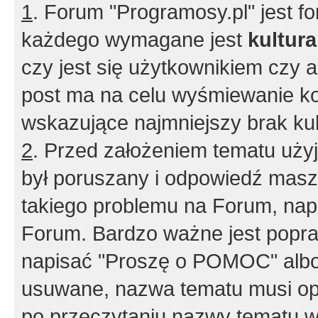
1
. Forum "Programosy.pl" jest 
każdego wymagane jest
kultur
czy jest się użytkownikiem czy a
post ma na celu wyśmiewanie ko
wskazujące najmniejszy brak kult
2
. Przed założeniem tematu użyj 
był poruszany i odpowiedź masz 
takiego problemu na Forum, nap
Forum. Bardzo ważne jest popra
napisać "Proszę o POMOC" albo
usuwane, nazwa tematu musi opi
po przeczytaniu nazwy tematu w