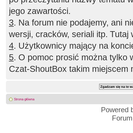
jego zawartości.
3
. Na forum nie podajemy, ani nie 
wersji, cracków, seriali itp. Tuta
4
. Użytkownicy mający na konci
5
. O pomoc prosić można tylko 
Czat-ShoutBox takim miejscem ni
Strona główna
Powered 
Forum