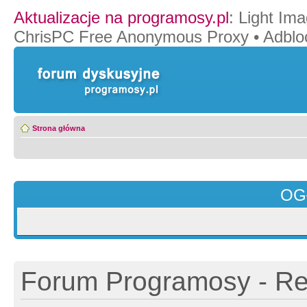
Aktualizacje na programosy.pl
:
Light Ima
ChrisPC Free Anonymous Proxy
•
Adblo
Strona główna
OG
Forum Programosy - Rej