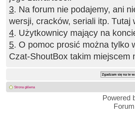
3
. Na forum nie podajemy, ani nie 
wersji, cracków, seriali itp. Tuta
4
. Użytkownicy mający na konci
5
. O pomoc prosić można tylko 
Czat-ShoutBox takim miejscem ni
Strona główna
Powered 
Forum