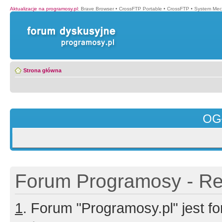
Aktualizacje na programosy.pl
:
Brave Browser
•
CrossFTP Portable
•
CrossFTP
•
System Mec
Strona główna
OG
Forum Programosy - Rej
1
. Forum "Programosy.pl" jest 