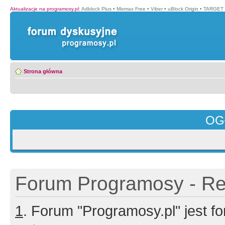
Aktualizacje na programosy.pl
:
Adblock Plus
•
Mixmax Free
•
Viber
•
uBlock Origin
•
TARGET 
Strona główna
OG
Forum Programosy - Rej
1
. Forum "Programosy.pl" jest 