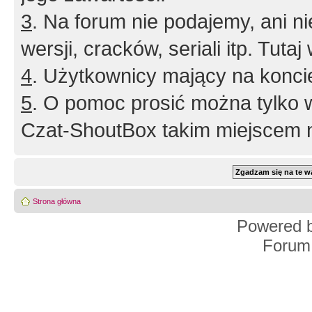
3
. Na forum nie podajemy, ani nie 
wersji, cracków, seriali itp. Tuta
4
. Użytkownicy mający na konci
5
. O pomoc prosić można tylko 
Czat-ShoutBox takim miejscem ni
Strona główna
Powered 
Forum