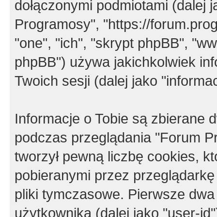
dołączonymi podmiotami (dalej j
Programosy", "https://forum.progr
"one", "ich", "skrypt phpBB", "
phpBB") używa jakichkolwiek in
Twoich sesji (dalej jako "informac
Informacje o Tobie są zbierane
podczas przeglądania "Forum P
tworzył pewną liczbę cookies, k
pobieranymi przez przeglądarkę
pliki tymczasowe. Pierwsze dwa 
użytkownika (dalej jako "user-id"