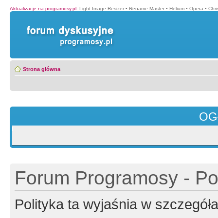
Aktualizacje na programosy.pl
:
Light Image Resizer
•
Rename Master
•
Helium
•
Opera
•
Chr
Strona główna
OG
Forum Programosy - Pol
Polityka ta wyjaśnia w szczegó